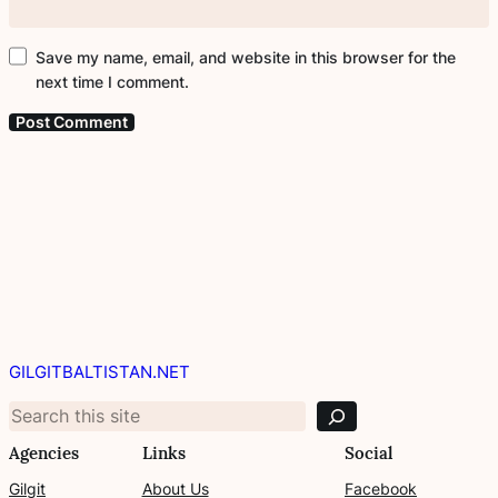
Save my name, email, and website in this browser for the
next time I comment.
S
e
GILGITBALTISTAN.NET
a
r
c
Agencies
Links
Social
h
Gilgit
About Us
Facebook