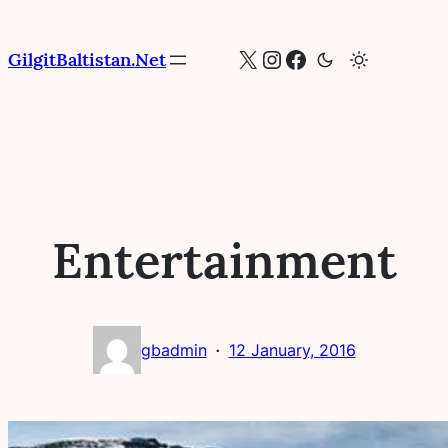
Skip
to
X
Instagram
Facebook
GilgitBaltistan.Net
content
Entertainment
·
gbadmin
12 January, 2016